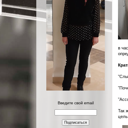
в ча
опре
Крат
"Слы
"Поч
"Асс
Введите свой email
Так 
цель