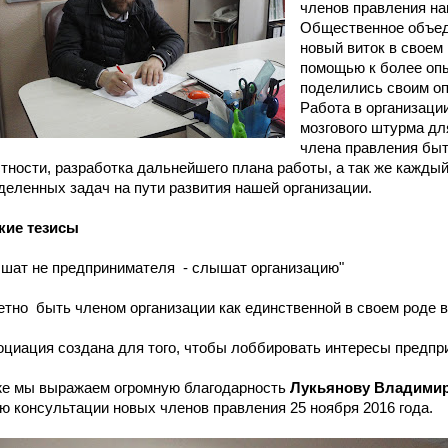
членов правления на
Общественное объед
новый виток в своем
помощью к более оп
поделились своим оп
Работа в организаци
мозгового штурма дл
члена правления быт
стности, разработка дальнейшего плана работы, а так же кажды
деленных задач на пути развития нашей организации.
кие тезисы
шат не предпринимателя - слышат организацию"
етно быть членом организации как единственной в своем роде в
оциация создана для того, чтобы лоббировать интересы предпр
же мы выражаем огромную благодарность
Лукьянову Владими
ю консультации новых членов правления 25 ноября 2016 года.