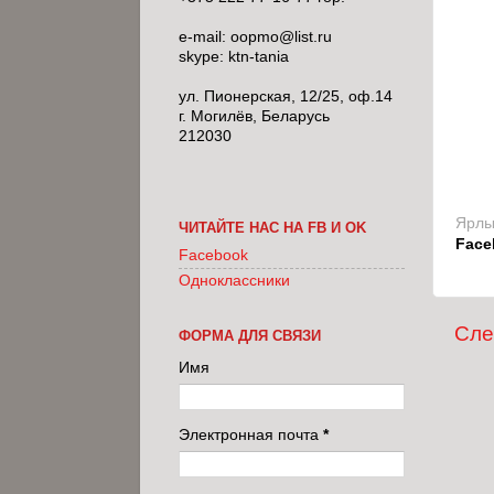
e-mail: oopmo@list.ru
skype: ktn-tania
ул. Пионерская, 12/25, оф.14
г. Могилёв, Беларусь
212030
Ярлы
ЧИТАЙТЕ НАС НА FB И OK
Face
Facebook
Одноклассники
Сл
ФОРМА ДЛЯ СВЯЗИ
Имя
Электронная почта
*