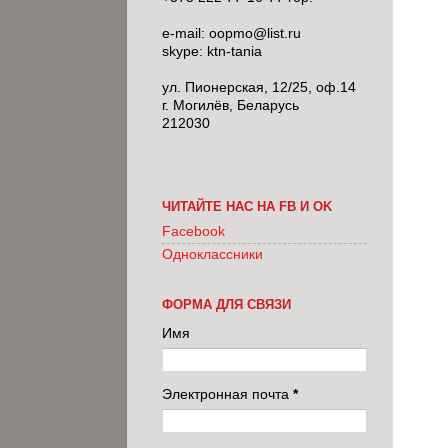
e-mail: oopmo@list.ru
skype: ktn-tania
ул. Пионерская, 12/25, оф.14
г. Могилёв, Беларусь
212030
ЧИТАЙТЕ НАС НА FB И OK
Facebook
Одноклассники
ФОРМА ДЛЯ СВЯЗИ
Имя
Электронная почта
*