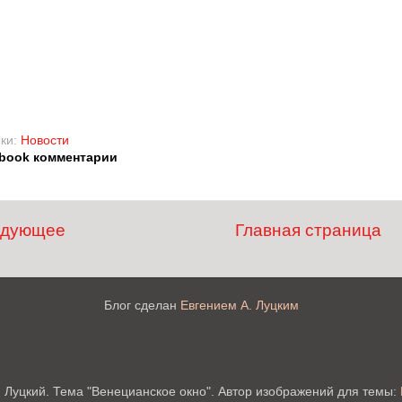
ки:
Новости
book комментарии
едующее
Главная страница
Блог сделан
Евгением А. Луцким
. Луцкий. Тема "Венецианское окно". Автор изображений для темы: