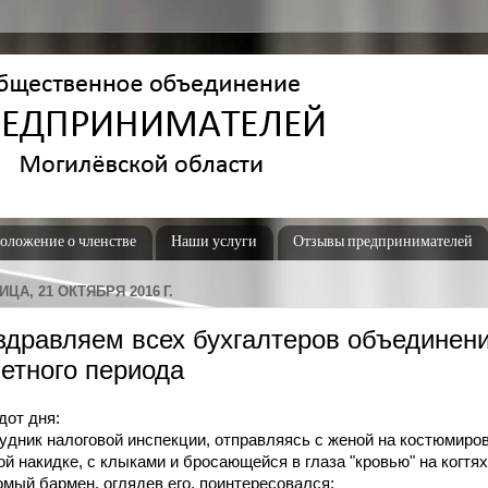
оложение о членстве
Наши услуги
Отзывы предпринимателей
ИЦА, 21 ОКТЯБРЯ 2016 Г.
здравляем всех бухгалтеров объединен
четного периода
дот дня:
удник налоговой инспекции, отправляясь с женой на костюмиро
ой накидке, с клыками и бросающейся в глаза "кровью" на когтях
омый бармен, оглядев его, поинтересовался: