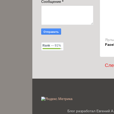
Сообщение
*
Ярлы
Face
Rank
— 91%
Сл
Блог разработал Евгений А