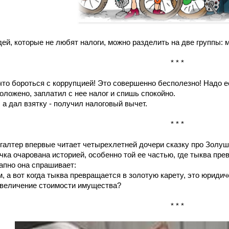
дей, которые не любят налоги, можно разделить на две группы:
* * *
 что бороться с коррупцией! Это совершенно бесполезно! Надо 
положено, заплатил с нее налог и спишь спокойно.
а, а дал взятку - получил налоговый вычет.
* * *
хгалтер впервые читает четырехлетней дочери сказку про Золуш
чка очарована историей, особенно той ее частью, где тыква пре
апно она спрашивает:
м, а вот когда тыква превращается в золотую карету, это юриди
увеличение стоимости имущества?
* * *