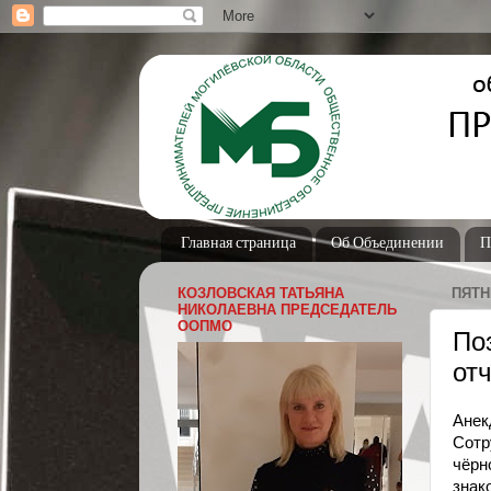
Главная страница
Об Объединении
П
КОЗЛОВСКАЯ ТАТЬЯНА
ПЯТН
НИКОЛАЕВНА ПРЕДСЕДАТЕЛЬ
ООПМО
По
от
Анек
Сотр
чёрн
знак