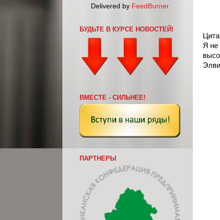
Delivered by
FeedBurner
БУДЬТЕ В КУРСЕ НОВОСТЕЙ!
Цита
Я не
высо
Элви
ВМЕСТЕ - СИЛЬНЕЕ!
ПАРТНЕРЫ