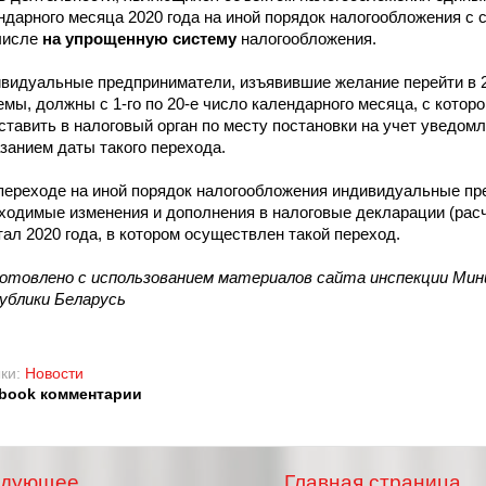
ндарного месяца 2020 года на иной порядок налогообложения с
числе
на
упрощенную систему
налогообложения.
видуальные предприниматели, изъявившие желание перейти в 2
емы, должны с 1-го по 20-е число календарного месяца,
с котор
ставить в налоговый орган по месту
постановки на учет уведом
азанием даты
такого перехода.
переходе на иной порядок налогообложения индивидуальные п
ходимые изменения и дополнения в налоговые декларации
(рас
тал 2020 года, в котором осуществлен
такой переход.
отовлено с использованием материалов сайта инспекции Ми
ублики Беларусь
ки:
Новости
book комментарии
едующее
Главная страница