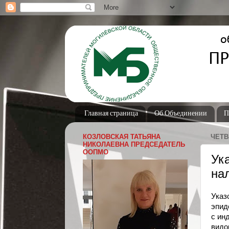
Главная страница
Об Объединении
П
КОЗЛОВСКАЯ ТАТЬЯНА
ЧЕТВЕ
НИКОЛАЕВНА ПРЕДСЕДАТЕЛЬ
ООПМО
Ук
на
Указ
эпид
с ин
вид