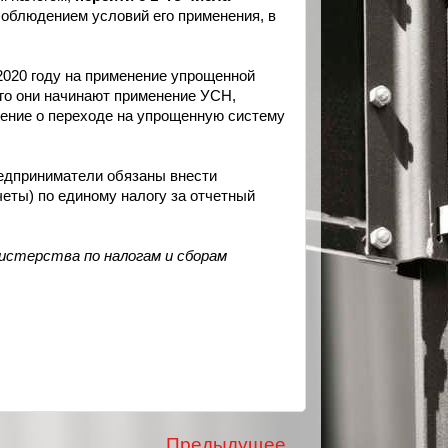
соблюдением условий его применения, в
020 году на
применение упрощенной
ого они начинают применение УСН,
ление о переходе на упрощенную систему
редприниматели
обязаны внести
четы) по единому налогу за отчетный
нистерства по
налогам и сборам
Предыдущее