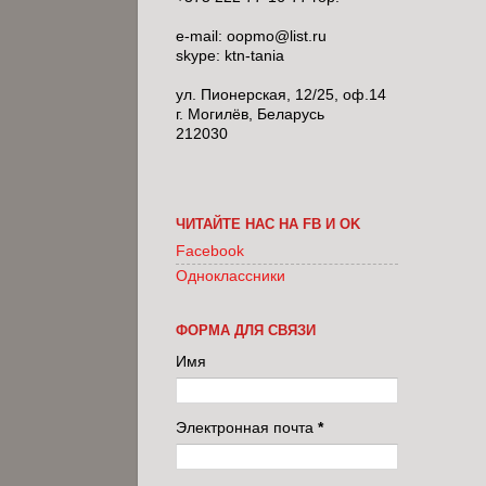
e-mail: oopmo@list.ru
skype: ktn-tania
ул. Пионерская, 12/25, оф.14
г. Могилёв, Беларусь
212030
ЧИТАЙТЕ НАС НА FB И OK
Facebook
Одноклассники
ФОРМА ДЛЯ СВЯЗИ
Имя
Электронная почта
*