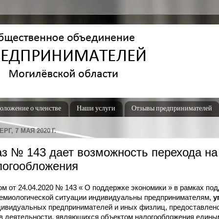
оложение о членстве
Наши услуги
Отзывы предпринимателей
РГ, 7 МАЯ 2020 Г.
аз № 143 дает возможность перехода на
логообложения
ом от 24.04.2020 № 143 « О поддержке экономики » в рамках по
емиологической ситуации индивидуальны
предпринимателям,
у
дивидуальных
предпринимателей и иных физлиц, предоставлено
ов
деятельности, являющихся объектом налогообложения едины