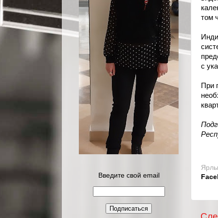
кале
том 
Инди
сист
пред
с ук
При 
необ
квар
Подг
Респ
Ярлы
Введите свой email
Face
Сл